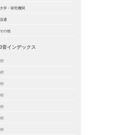
.大学・研究機関
.流通
.その他
50音インデックス
あ行
か行
さ行
た行
な行
は行
ま行