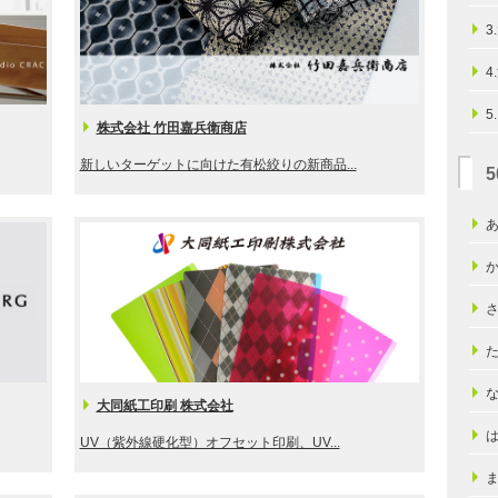
3
4
5
株式会社 竹田嘉兵衛商店
新しいターゲットに向けた有松絞りの新商品...
大同紙工印刷 株式会社
UV（紫外線硬化型）オフセット印刷、UV...