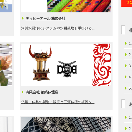
ティビーアール 株式会社
河川水質浄化システムや水耕栽培も手掛ける...
1
2
3
4
5
有限会社 都築仏壇店
仏壇、仏具の製造・販売と三河仏壇の復興を...
1
2