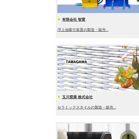
有限会社 智寛
浮上油吸引装置の製造・販売...
玉川窯業 株式会社
セラミックスタイルの製造・販売...